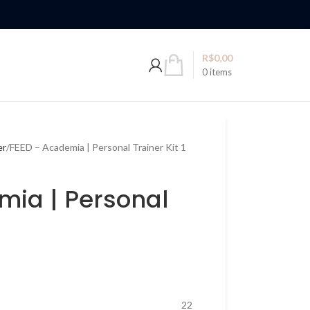
R$
0,00
0
items
er
FEED – Academia | Personal Trainer Kit 1
mia | Personal
22