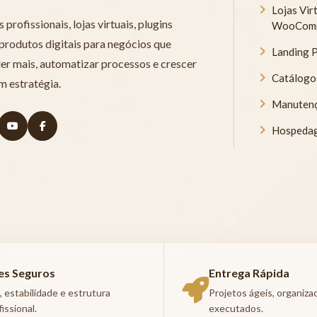
Lojas Vir
 profissionais, lojas virtuais, plugins
WooCom
 produtos digitais para negócios que
Landing 
r mais, automatizar processos e crescer
Catálogo
m estratégia.
Manuten
Hospedag
tes Seguros
Entrega Rápida
, estabilidade e estrutura
Projetos ágeis, organiz
fissional.
executados.