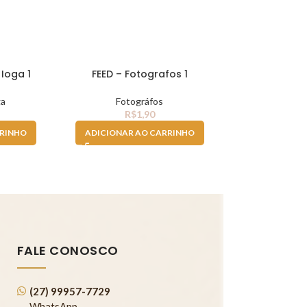
 Ioga 1
FEED – Fotografos 1
FEED – Loja |
(R
ga
Fotográfos
R$
1,90
Lojas e 
R$
RRINHO
ADICIONAR AO CARRINHO
ADICIONAR 
FALE CONOSCO
(27) 99957-7729
WhatsApp