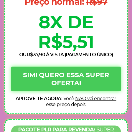
Preço normal:
R$97
8X DE
R$5,51
OU R$37,90 À VISTA (PAGAMENTO ÚNICO)
SIM! QUERO ESSA SUPER
OFERTA!
APROVEITE AGORA:
Você
NÃO vai encontrar
esse preço depois.
PACOTE PLR PARA REVENDA:
SUPER