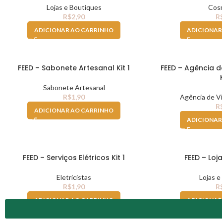
Lojas e Boutiques
Cos
R$
2,90
R
ADICIONAR AO CARRINHO
ADICIONAR
FEED – Sabonete Artesanal Kit 1
FEED – Agência 
Sabonete Artesanal
R$
1,90
Agência de V
R
ADICIONAR AO CARRINHO
ADICIONAR
FEED – Serviços Elétricos Kit 1
FEED – Loja
Eletricistas
Lojas e
R$
1,90
R
ADICIONAR AO CARRINHO
ADICIONAR