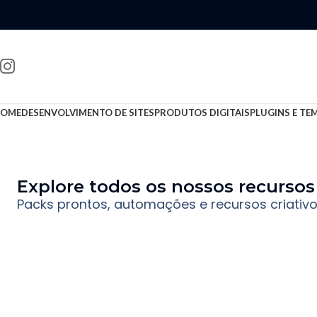
OME
DESENVOLVIMENTO DE SITES
PRODUTOS DIGITAIS
PLUGINS E TE
Explore todos os nossos recursos 
Packs prontos, automações e recursos criativ