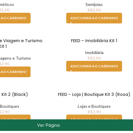
méticos
Semijoias
$
1,90
R$
2,90
 AO CARRINHO
ADICIONAR AO CARRINHO
de Viagem e Turismo
FEED – Imobiliária Kit 1
Kit 1
Imobiliária
iagens e Turismo
R$
2,90
$
2,90
ADICIONAR AO CARRINHO
 AO CARRINHO
 Kit 2 (Black)
FEED – Loja | Boutique Kit 3 (Rosa)
 Boutiques
Lojas e Boutiques
$
2,90
R$
2,90
 AO CARRINHO
ADICIONAR AO CARRINHO
Ver Página