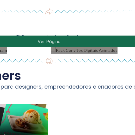
Pack Convites
Digitais
xtra e PLR com autorização de revenda.
Animados
Ver Página
ners
 para designers, empreendedores e criadores de 