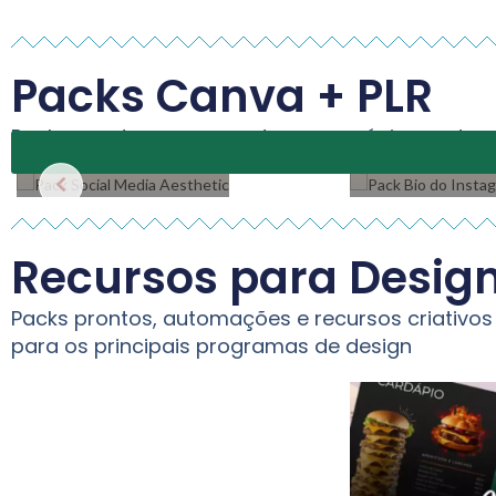
Packs Canva + PLR
Pack Social
Pack Bio
Media
do
Packs prontos para uso do seu negócio, renda e
Aesthetic
Instagram
Recursos para Desig
Packs prontos, automações e recursos criativos
para os principais programas de design