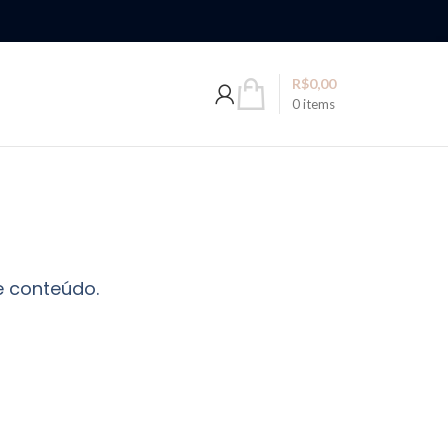
R$
0,00
0
items
e conteúdo.