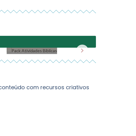
Pack
Atividades
Pack Can
Bíblicas
InstaPowe
conteúdo com recursos criativos