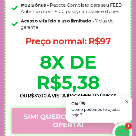
#02 Bônus -
Pacote Completo para seu FEED
Autêntico com +100 posts, carrosseis e stories
Acesso vitalício e uso ilimitado -
7 dias de
garantia
Preço normal:
R$97
8X DE
R$5,38
OU R$37,00 À VISTA (PAGAMENTO ÚNICO)
×
Olá! 👋
Como podemos te ajudar
hoje?
SIM! QUERO ESSA SUPER
OFERTA!
1